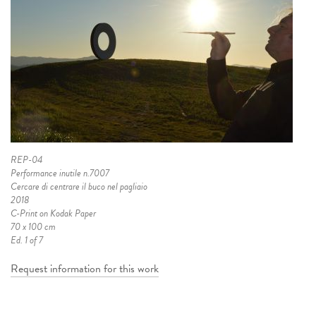
REP-04
Performance inutile n.7007
Cercare di centrare il buco nel pagliaio
2018
C-Print on Kodak Paper
70 x 100 cm
Ed. 1 of 7
Request information for this work